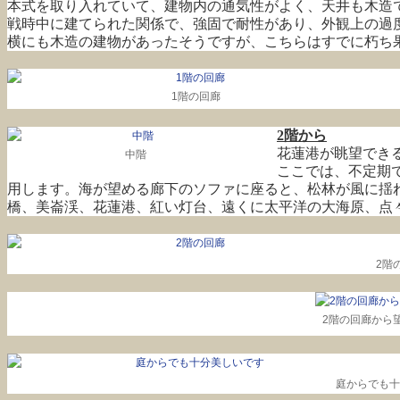
本式を取り入れていて、建物内の通気性がよく、天井も木造
戦時中に建てられた関係で、強固で耐性があり、外観上の過
横にも木造の建物があったそうですが、こちらはすでに朽ち
1階の回廊
2階から
花蓮港が眺望でき
中階
ここでは、不定期
用します。海が望める廊下のソファに座ると、松林が風に揺
橋、美崙渓、花蓮港、紅い灯台、遠くに太平洋の大海原、点
2階
2階の回廊から
庭からでも十