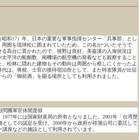
年（昭和17）年、日本の重要な軍事指揮センター「兵事部」とし
。周囲を琉球松に囲まれていたため、この名がついたそうで
せる高台に置かれたので、視野は良好。美崙溪の入海状況ほ
や太平洋の船舶数、南機場の航空機の発着なども観察すること
た、松林に隠れた建物もその動向は周囲から察しにくかったよ
時代は、将校、士官の接待宿泊所として、また特攻隊員が出征
からの「御前酒」を賜る場所としても利用されました。
顧問團軍官休閒度假
977年には国家財産局の所有となりました。2001年「台湾歴
築物としての認定を受け、2006年から政府が祥瀧公司に委託して
ー講座などの施設として利用されています。