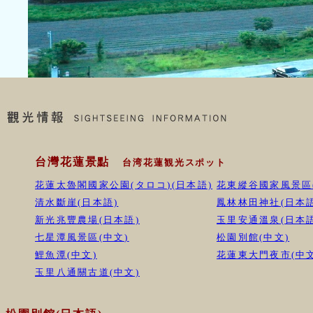
台灣花蓮景點
台湾花蓮観光スポット
花蓮太魯閣國家公園(タロコ)(日本語)
花東縱谷國家風景區
清水斷崖(日本語)
鳳林林田神社(日本語
新光兆豐農場(日本語)
玉里安通溫泉(日本語
七星潭風景區(中文)
松園別館(中文)
鯉魚潭(中文)
花蓮東大門夜市(中文
玉里八通關古道(中文)