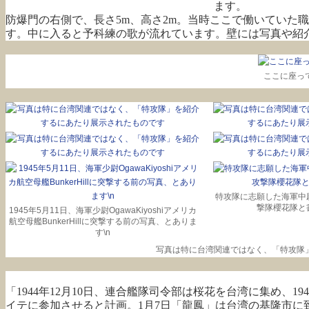
ます。
防爆門の右側で、長さ5m、高さ2m。当時ここで働いていた
す。中に入ると予科練の歌が流れています。壁には写真や紹
ここに座っ
特攻隊に志願した海軍中
撃隊櫻花隊と
1945年5月11日、海軍少尉OgawaKiyoshiアメリカ
航空母艦BunkerHillに突撃する前の写真、とありま
す\n
写真は特に台湾関連ではなく、「特攻隊
「1944年12月10日、連合艦隊司令部は桜花を台湾に集め、194
イテに参加させると計画。1月7日「龍鳳」は台湾の基隆市に