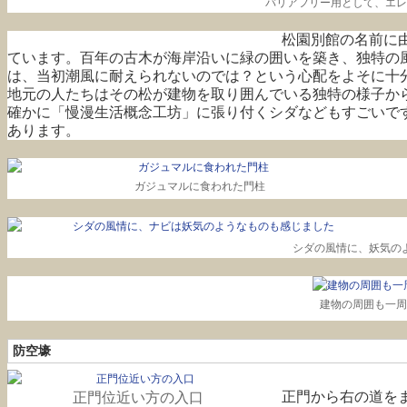
バリアフリー用として、エレ
松園別館の名前に
ています。百年の古木が海岸沿いに緑の囲いを築き、独特の風情を醸し
は、当初潮風に耐えられないのでは？という心配をよそに十分
地元の人たちはその松が建物を取り囲んでいる独特の様子か
確かに「慢漫生活概念工坊」に張り付くシダなどもすごいで
あります。
ガジュマルに食われた門柱
シダの風情に、妖気の
建物の周囲も一周
防空壕
正門から右の道を
正門位近い方の入口