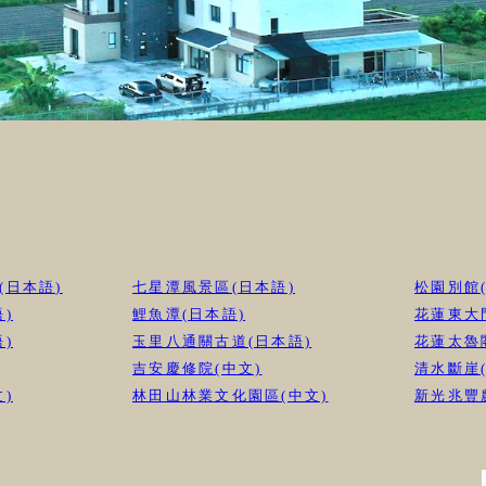
(日本語)
七星潭風景區(日本語)
松園別館
)
鯉魚潭(日本語)
花蓮東大
)
玉里八通關古道(日本語)
花蓮太魯
吉安慶修院(中文)
清水斷崖(
)
林田山林業文化園區(中文)
新光兆豐