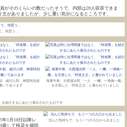
職員がそのくらいの数だったそうで、内部は20人収容できま
介文がありましたが、少し重い気分になるところです。
て、何思う…
尉、細川八郎、神雷特別攻
海軍中将、大西瀧次郎「一人、一機、一弾換一艦」
書いてあります
を主張した「特攻之父」と書かれていました
」を紹介するにあたり展示されたものです
5年1月10日以降レ
沈んだ気持ちで、もう一つの入口から出ました
到着して桜花を揚陸