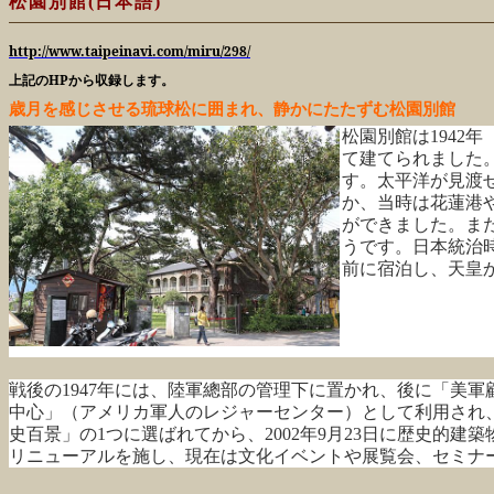
松園別館(日本語)
http://www.taipeinavi.com/miru/298/
上記のHPから収録します。
歳月を感じさせる琉球松に囲まれ、静かにたたずむ松園別館
松園別館は1942
て建てられました
す。太平洋が見渡
か、当時は花蓮港
ができました。ま
うです。日本統治
前に宿泊し、天皇
戦後の1947年には、陸軍總部の管理下に置かれ、後に「美軍
中心」（アメリカ軍人のレジャーセンター）として利用され、1
史百景」の1つに選ばれてから、2002年9月23日に歴史的建
リニューアルを施し、現在は文化イベントや展覧会、セミナ