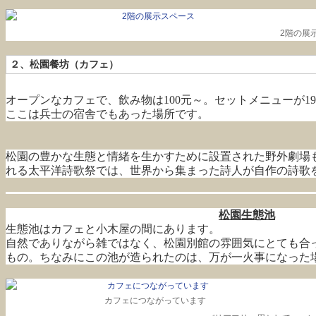
2階の展
２、松園餐坊（カフェ）
オープンなカフェで、飲み物は100元～。セットメニューが1
ここは兵士の宿舎でもあった場所です。
松園の豊かな生態と情緒を生かすために設置された野外劇場も
れる太平洋詩歌祭では、世界から集まった詩人が自作の詩歌
松園生態池
生態池はカフェと小木屋の間にあります。
自然でありながら雑ではなく、松園別館の雰囲気にとても合
もの。ちなみにこの池が造られたのは、万が一火事になった
カフェにつながっています