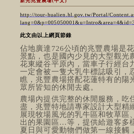
新光兆豐農場(中文)
http://tour-hualien.hl.gov.tw/Portal/Content.
lang=0&p=005050001&u=Intro&area=4&id=
此文由以上網頁節錄
佔地廣達726公頃的兆豐農場是
景點，也是國內少見的大型觀光
花東縱谷平原內，當車子行經台
一定會被一隻大乳牛標誌吸引，
瞧，兆豐農場搭配花蓮特有的陽
眾所皆知的休閒去處。
農場內提供完整的休閒服務，吃
盡，兆豐特地請專家設計大型精
展現牧場風光的乳牛區和牧草區
出的果園區…等，提供給遊客多
夏日與可愛動物們做第一線接觸