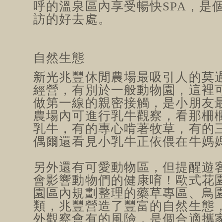
呼的溫泉區內享受暢快SPA，是
訪的好去處。
自然生態
新光兆豐休閒農場最吸引人的莫
經營，有別於一般動物園，這裡
做第一線的親密接觸，是小朋友
農場內可進行乳牛觀察，看那柵
乳牛，有的專心啃著牧草，有的
偶爾還看見小乳牛正依偎在牛媽
另外還有可愛動物區，但提醒遊
會影響動物們的健康唷！歐式花
園區內規劃整理的藥草專區、鳥
類，兆豐營造了豐富的自然生態
外觀察會有的風險，是個合適攜