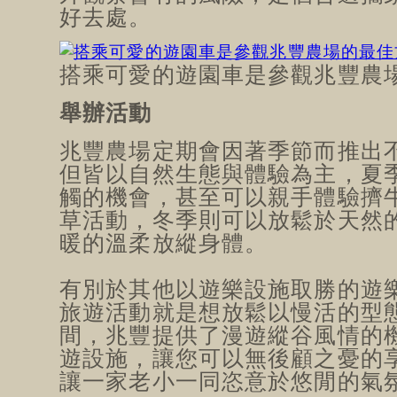
好去處。
搭乘可愛的遊園車是參觀兆豐農
舉辦活動
兆豐農場定期會因著季節而推出
但皆以自然生態與體驗為主，夏
觸的機會，甚至可以親手體驗擠
草活動，冬季則可以放鬆於天然
暖的溫柔放縱身體。
有別於其他以遊樂設施取勝的遊
旅遊活動就是想放鬆以慢活的型
間，兆豐提供了漫遊縱谷風情的
遊設施，讓您可以無後顧之憂的
讓一家老小一同恣意於悠閒的氣