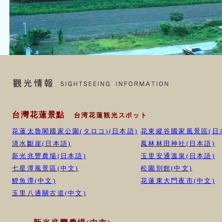
台灣花蓮景點
台湾花蓮観光スポット
花蓮太魯閣國家公園(タロコ)(日本語)
花東縱谷國家風景區(日
清水斷崖(日本語)
鳳林林田神社(日本語)
新光兆豐農場(日本語)
玉里安通溫泉(日本語)
七星潭風景區(中文)
松園別館(中文)
鯉魚潭(中文)
花蓮東大門夜市(中文)
玉里八通關古道(中文)